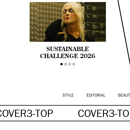
SUSTAINABLE
CHALLENGE 2026
CELEBRA LA
DIVERSIDAD DE EDAD
EN LA MODA CON AGE
PRIDE!
STYLE
EDITORIAL
BEAUT
COVER3-TOP
COVER3-TO