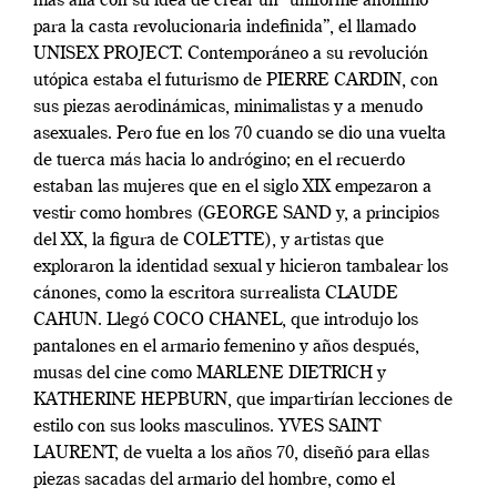
más allá con su idea de crear un “uniforme anónimo
para
la casta revolucionaria indefinida”, el llamado
UN
IS
EX
PR
OJE
CT
. Contemporáneo a su revolución
utópica
estaba el futurismo de
PI
ER
RE CARDIN
, con
sus piezas aerodinámicas, minimalistas y a menudo
asexuales.
Pero fue en los 70 cuando se dio una vuelta
de tuerca más hacia lo andrógino; en el recuerdo
estaban las mujeres que en el siglo
XIX
empezaron a
vestir como hombres (
GEORGE SAND
y, a principios
del
XX
, la figura de
COLETTE
), y artistas que
exploraron la identidad sexual y hicieron tambalear los
cánones, como la escritora surrealista
CLAUDE
CAHUN
. Llegó
COCO CHANEL
, que introdujo los
pantalones en el armario femenino y años después,
musas del cine como
MARLENE DIETRICH
y
KATHERINE HEPBURN
, que impartirían lecciones de
estilo con sus looks masculinos.
YVES SAINT
LAURENT
, de vuelta a los años 70, diseñó para ellas
piezas sacadas del armario del hombre, como el