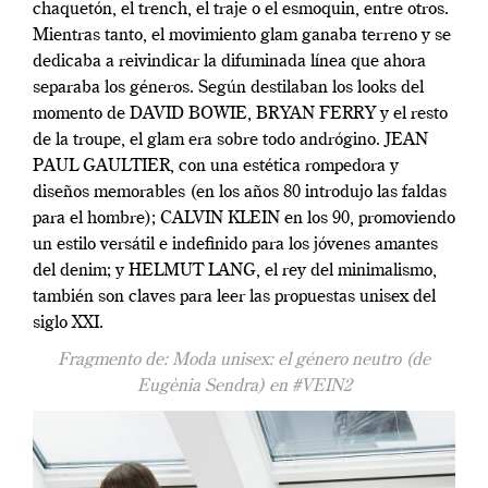
chaquetón, el trench, el traje o el esmoquin, entre otros.
Mientras tanto, el movimiento glam ganaba
terreno y se
dedicaba a reivindicar la difuminada línea que ahora
separaba
los géneros. Según destilaban los looks del
momento de
DAVID B
OW
IE
,
B
RYA
N F
ER
RY
y el resto
de la troupe, el glam era sobre todo
andrógino.
J
EA
N
P
AU
L G
AUL
TIER
, con una estética rompedora y
diseños memorables (en los años 80
introdujo las faldas
para el hombre);
CA
LVI
N KLEIN
en los 90, promoviendo
un estilo versátil e indefinido para los jóvenes amantes
del denim; y
HEL
MU
T LANG
, el rey del minimalismo,
también son claves para leer las propuestas unisex del
siglo
XXI
.
Fragmento de: Moda unisex: el género neutro (de
Eugènia Sendra) en #VEIN2