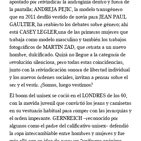
apostado por reivindicar la androginia dentro y fuera de
la pantalla; ANDREJA PEJIC, la modelo transgénero
que en 2011 desfiló vestido de novia para JEAN PAUL
GAULTIER, ha reabierto los debates sobre género; ahí
está CASEY LEGLER,una de las primeras mujeres que
trabaja como modelo masculino y también los trabajos
fotográficos de MARTIN ZAD, que retrata a un nuevo
hombre, dulcificado. Quizá no llegue a la categoría de
revolución silenciosa, pero todas estas coincidencias,
junto con la reivindicación sonora de libertad individual
y los nuevos órdenes sociales, invitan a pensar sobre el
ser y el vestir. ¿Somos, luego vestimos?
El boom del unisex se coció en el
LO
NDR
ES
de los 60,
con la movida juvenil que convirtió los jeans y camisetas
en su vestuario habitual para romper con las jerarquías y
el orden imperante.
GER
NR
EICH
–reconocido por
algunos como el padre del calificativo unisex– defendió
la ropa
intercambiable entre hombres y mujeres y fue