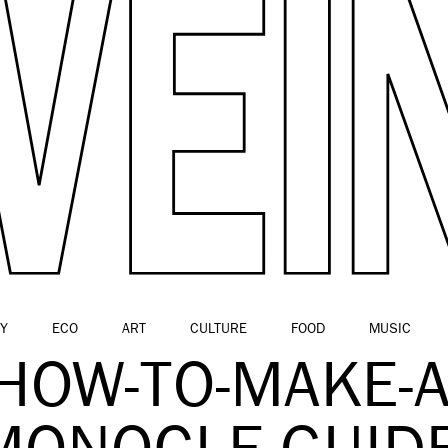
Y
ECO
ART
CULTURE
FOOD
MUSIC
HOW-TO-MAKE-A