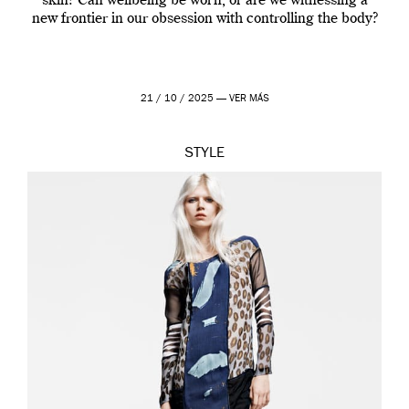
skin? Can wellbeing be worn, or are we witnessing a
new frontier in our obsession with controlling the body?
21 / 10 / 2025 —
VER MÁS
STYLE