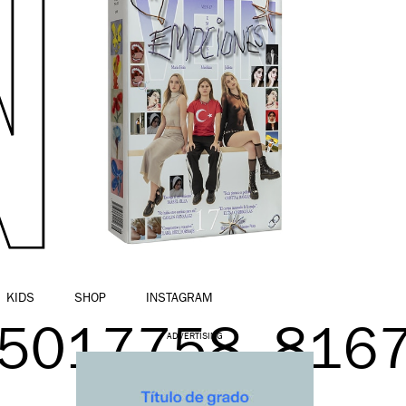
KIDS
SHOP
INSTAGRAM
5017758_816
ADVERTISING