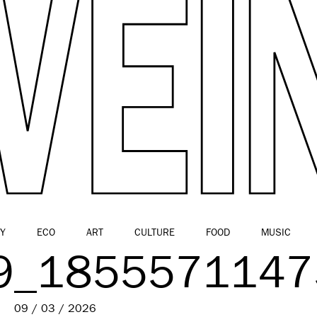
Y
ECO
ART
CULTURE
FOOD
MUSIC
9_1855571147
09 / 03 / 2026