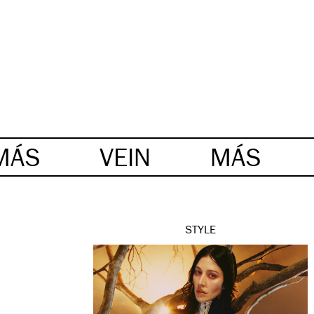
MÁS
VEIN
MÁS
STYLE