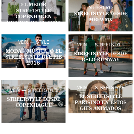
EL MEJOR
NUESTRO
STREETSTYLE
STREETSTYLE DESDE
COPENHAGEN
MBFWMX
FASHION WEEK 2023
VEIN — STYLE
VEIN — STREETSTYLE
MODA + MÚSICA, O EL
STREETSTYLE DESDE
STREETSTYLE DEL FIB
OSLO RUNWAY
2018
VEIN — STREETSTYLE
VEIN — STREETSTYLE
EL STREETSTYLE
STREETSTYLE DESDE
PARISINO EN ESTOS
COPENHAGUE
GIFS ANIMADOS