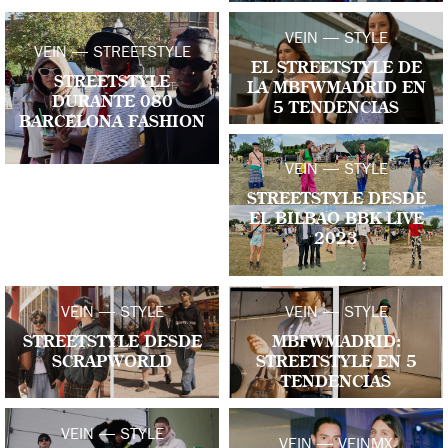
VEIN — STYLE
VEIN — STREETSTYLE
EL STREETSTYLE DE
STREETSTYLE
LA MBFWMADRID EN
DURANTE 080
5 TENDENCIAS
BARCELONA FASHION
VEIN — STYLE
STREETSTYLE DESDE
EL BILBAO BBK LIVE
2023
VEIN — STYLE
VEIN — STYLE
STREETSTYLE DESDE
MBFWMADRID:
SCRAPWORLD
STREETSTYLE EN 5
TENDENCIAS
VEIN — STYLE
VEIN — VEINMX