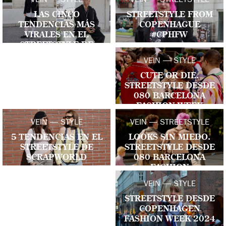
VEIN — STYLE
VEIN — STREETSTYLE
LAS CINCO
STREETSTYLE FROM
TENDENCIAS MÁS
COPENHAGUE
VIRALES EN EL
#CPHFW
STREETSTYLE DE
MADRID FASHION
VEIN — STYLE
WEEK
CUTE OR DIE.
STREETSTYLE DESDE
080 BARCELONA
FASHION WEEK
VEIN — STYLE
VEIN — STREETSTYLE
5 TENDENCIAS EN EL
LOOKS SIN MIEDO.
STREETSTYLE DE
STREETSTYLE DESDE
SCRAPWORLD
080 BARCELONA
FASHION
VEIN — STYLE
STREETSTYLE DESDE
COPENHAGEN
FASHION WEEK 2024