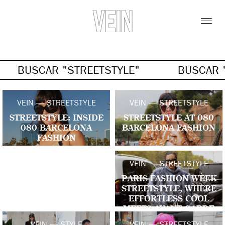
BUSCAR "STREETSTYLE"
BUSCAR 
VEIN — STREETSTYLE
VEIN — STREETSTYLE
STREETSTYLE: INSIDE
STREETSTYLE AT 080
080 BARCELONA
BARCELONA FASHION
FASHION
VEIN — STREETSTYLE
PARIS FASHION WEEK
STREETSTYLE, WHERE
EFFORTLESS COOL
MEETS AVANT-GARDE
ENERGY