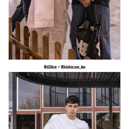
@d3l4cx
y
@luisbernat_lxp