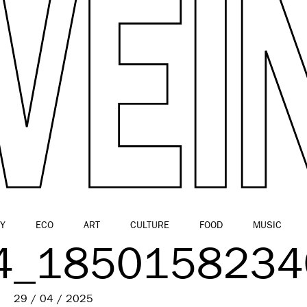
Y
ECO
ART
CULTURE
FOOD
MUSIC
4_1850158234
29 / 04 / 2025