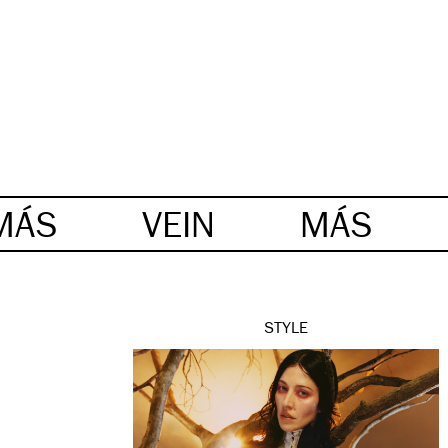
MÁS
VEIN
MÁS
STYLE