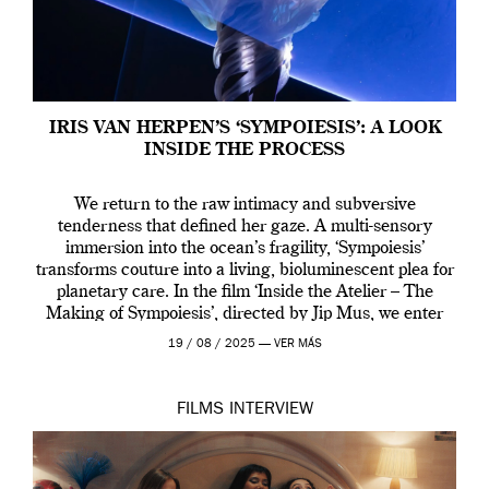
IRIS VAN HERPEN’S ‘SYMPOIESIS’: A LOOK
INSIDE THE PROCESS
We return to the raw intimacy and subversive
tenderness that defined her gaze. A multi-sensory
immersion into the ocean’s fragility, ‘Sympoiesis’
transforms couture into a living, bioluminescent plea for
planetary care. In the film ‘Inside the Atelier – The
Making of Sympoiesis’, directed by Jip Mus, we enter
the sacred space where Iris van Herpen’s […]
19 / 08 / 2025 —
VER MÁS
FILMS
INTERVIEW