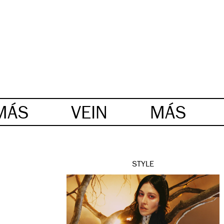
MÁS
VEIN
MÁS
STYLE