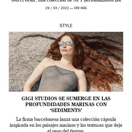
‘Gucci Grail’, una colección de NFT personalizados por
Alessandro Michele, director creativo de la casa italiana
29 / 03 / 2022 —
VER MÁS
[…]
STYLE
GIGI STUDIOS SE SUMERGE EN LAS
PROFUNDIDADES MARINAS CON
‘SEDIMENTS’
La firma barcelonesa lanza una colección cápsula
inspirada en los paisajes marinos y las texturas que deja
el paso del tiempo.