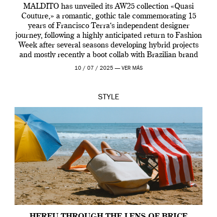
MALDITO has unveiled its AW25 collection «Quasi
Couture,» a romantic, gothic tale commemorating 15
years of Francisco Terra‘s independent designer
journey, following a highly anticipated return to Fashion
Week after several seasons developing hybrid projects
and mostly recently a boot collab with Brazilian brand
Melissa. This fashion show is a component of Francisco
10 / 07 / 2025 —
VER MÁS
Terra’s Maldito […]
STYLE
HEREU THROUGH THE LENS OF BRICE