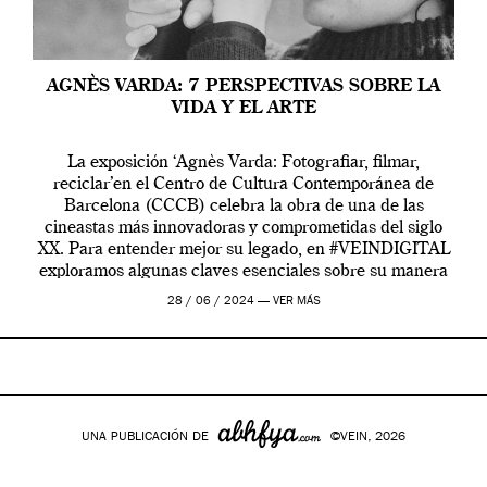
AGNÈS VARDA: 7 PERSPECTIVAS SOBRE LA
VIDA Y EL ARTE
La exposición ‘Agnès Varda: Fotografiar, filmar,
reciclar’en el Centro de Cultura Contemporánea de
Barcelona (CCCB) celebra la obra de una de las
cineastas más innovadoras y comprometidas del siglo
XX. Para entender mejor su legado, en #VEINDIGITAL
exploramos algunas claves esenciales sobre su manera
de entender la vida, el cine y el arte contemporáneo.
28 / 06 / 2024 —
VER MÁS
UNA PUBLICACIÓN DE
©VEIN, 2026
Google+