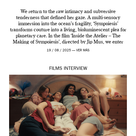
We return to the raw intimacy and subversive
tenderness that defined her gaze. A multi-sensory
immersion into the ocean’s fragility, ‘Sympoiesis’
transforms couture into a living, bioluminescent plea for
planetary care. In the film ‘Inside the Atelier – The
Making of Sympoiesis’, directed by Jip Mus, we enter
the sacred space where Iris van Herpen’s […]
19 / 08 / 2025 —
VER MÁS
FILMS
INTERVIEW