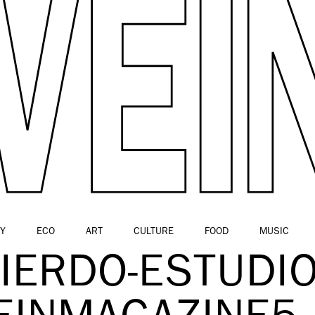
Y
ECO
ART
CULTURE
FOOD
MUSIC
IERDO-ESTUDIO