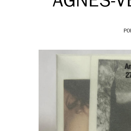
AGNES-V
PO