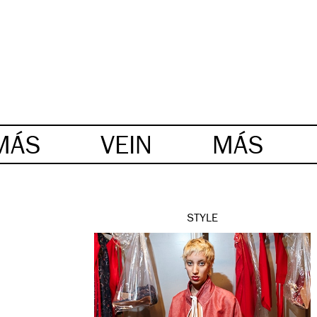
MÁS
VEIN
MÁS
STYLE