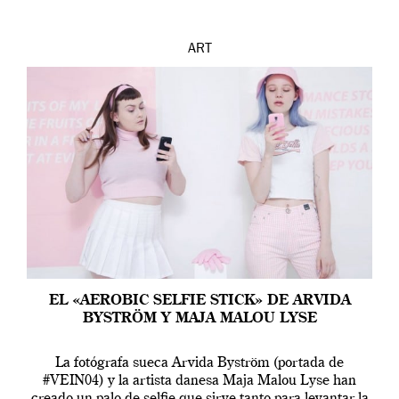
ART
EL «AEROBIC SELFIE STICK» DE ARVIDA
BYSTRÖM Y MAJA MALOU LYSE
La fotógrafa sueca Arvida Byström (portada de
#VEIN04) y la artista danesa Maja Malou Lyse han
creado un palo de selfie que sirve tanto para levantar la