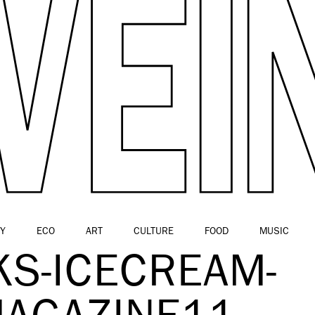
Y
ECO
ART
CULTURE
FOOD
MUSIC
KS-ICECREAM-