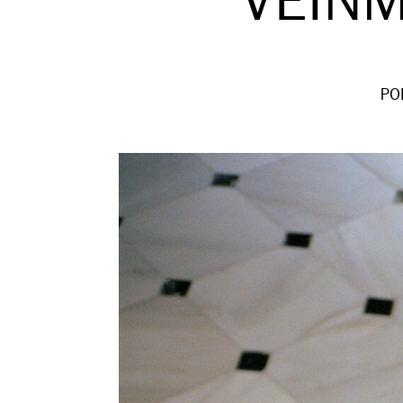
VEIN
PO