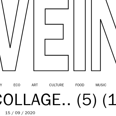
Y
ECO
ART
CULTURE
FOOD
MUSIC
LLAGE.. (5) (1
15 / 09 / 2020