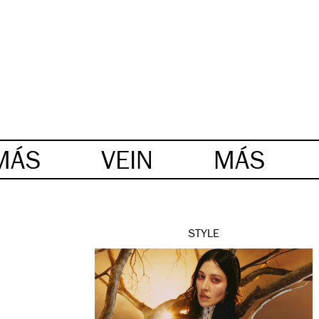
MÁS
VEIN
MÁS
STYLE