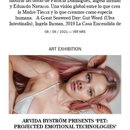
mostrar las obras de Patricia Domínguez, Ingela Ihrman
y Eduardo Navarro. Una visión global entre lo que crea
la Madre Tierra y lo que creamos como especia
humana. A Great Seaweed Day: Gut Weed (Ulva
Intestinalis), Ingela Ihrman, 2019 La Casa Encendida de
Madrid y la Wellcome […]
08 / 06 / 2021 —
VER MÁS
ART
EXHIBITION
ARVIDA BYSTRÖM PRESENTS ‘PET:
PROJECTED EMOTIONAL TECHNOLOGIES’