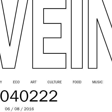
Y
ECO
ART
CULTURE
FOOD
MUSIC
1040222
06 / 08 / 2016