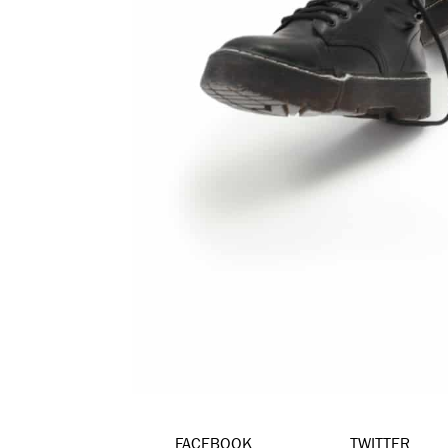
FACEBOOK
TWITTER