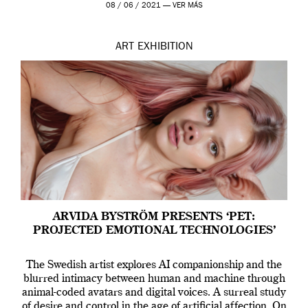
Madrid y la Wellcome […]
08 / 06 / 2021 —
VER MÁS
ART
EXHIBITION
ARVIDA BYSTRÖM PRESENTS ‘PET:
PROJECTED EMOTIONAL TECHNOLOGIES’
The Swedish artist explores AI companionship and the
blurred intimacy between human and machine through
animal-coded avatars and digital voices. A surreal study
of desire and control in the age of artificial affection. On