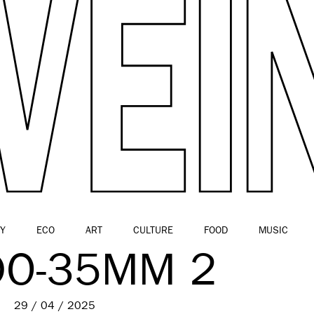
Y
ECO
ART
CULTURE
FOOD
MUSIC
DO-35MM 2
29 / 04 / 2025