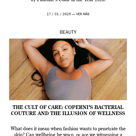
by Pantone’s Color of the Year 2025.
17 / 01 / 2025 —
VER MÁS
BEAUTY
THE CULT OF CARE: COPERNI’S BACTERIAL
COUTURE AND THE ILLUSION OF WELLNESS
What does it mean when fashion wants to penetrate the
skin? Can wellbeing be worn, or are we witnessing a