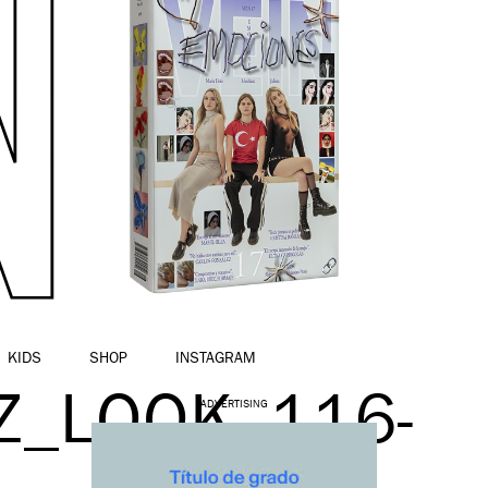
KIDS
SHOP
INSTAGRAM
Z_LOOK_116-
ADVERTISING