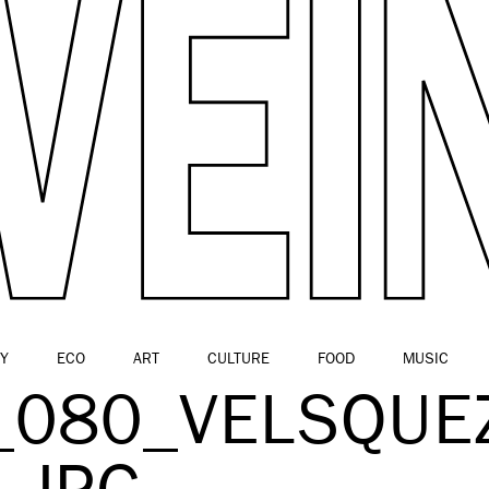
Y
ECO
ART
CULTURE
FOOD
MUSIC
_080_VELSQUE