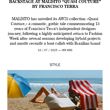
BACKSTAGE AT MALDITO “QUASI COUTURE”
BY FRANCISCO TERRA
MALDITO has unveiled its AW25 collection «Quasi
Couture,» a romantic, gothic tale commemorating 15
years of Francisco Terra‘s independent designer
journey, following a highly anticipated return to Fashion
Week after several seasons developing hybrid projects
and mostly recently a boot collab with Brazilian brand
Melissa. This fashion show is a component of Francisco
10 / 07 / 2025 —
VER MÁS
Terra’s Maldito […]
STYLE