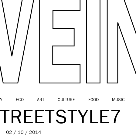
Y
ECO
ART
CULTURE
FOOD
MUSIC
STREETSTYLE7
02 / 10 / 2014