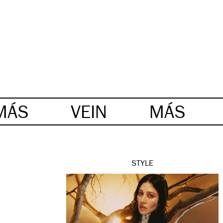
MÁS
VEIN
MÁS
STYLE