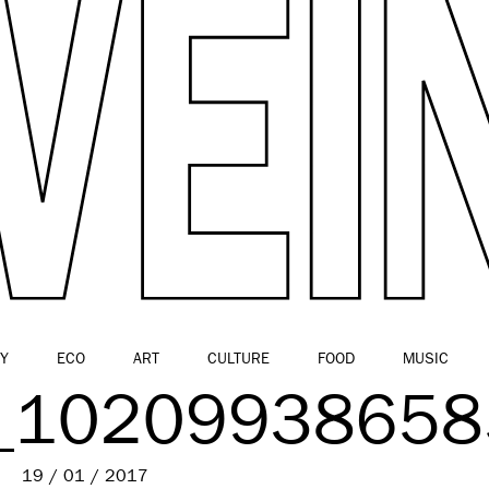
Y
ECO
ART
CULTURE
FOOD
MUSIC
_10209938658
19 / 01 / 2017