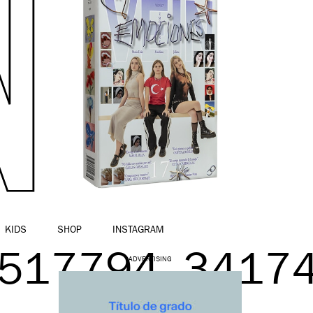
KIDS
SHOP
INSTAGRAM
517794_3417
ADVERTISING