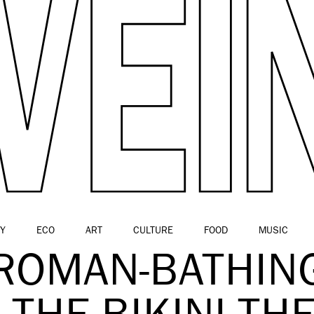
Y
ECO
ART
CULTURE
FOOD
MUSIC
ROMAN-BATHING