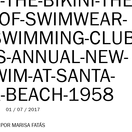
-THE-BIKINI-THE
-OF-SWIMWEAR-
SWIMMING-CLUB
-ANNUAL-NEW-
IM-AT-SANTA-
-BEACH-1958
01 / 07 / 2017
POR MARISA FATÁS