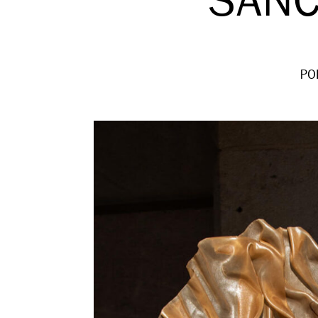
SANC
PO