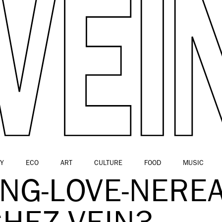
Y
ECO
ART
CULTURE
FOOD
MUSIC
NG-LOVE-NEREA