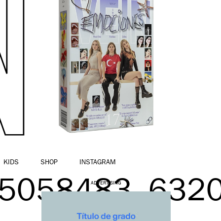
KIDS
SHOP
INSTAGRAM
5058483_632
ADVERTISING