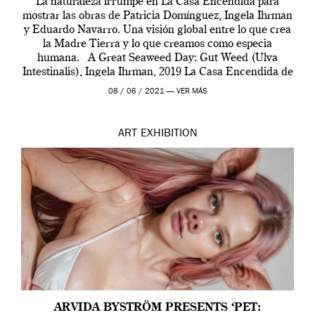
La naturaleza irrumpe en La Casa Encendida para
mostrar las obras de Patricia Domínguez, Ingela Ihrman
y Eduardo Navarro. Una visión global entre lo que crea
la Madre Tierra y lo que creamos como especia
humana. A Great Seaweed Day: Gut Weed (Ulva
Intestinalis), Ingela Ihrman, 2019 La Casa Encendida de
Madrid y la Wellcome […]
08 / 06 / 2021 —
VER MÁS
ART
EXHIBITION
ARVIDA BYSTRÖM PRESENTS ‘PET: