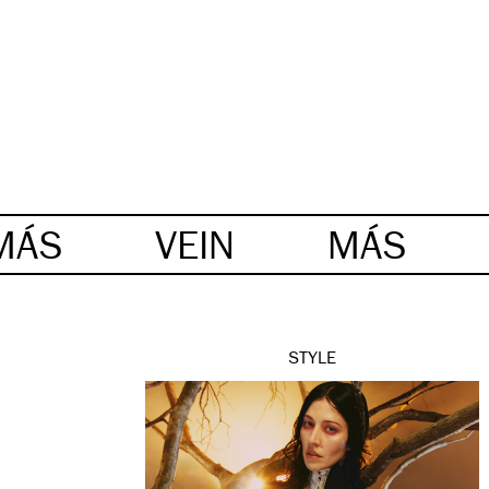
MÁS
VEIN
MÁS
STYLE