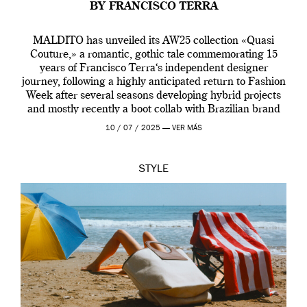
BY FRANCISCO TERRA
MALDITO has unveiled its AW25 collection «Quasi
Couture,» a romantic, gothic tale commemorating 15
years of Francisco Terra‘s independent designer
journey, following a highly anticipated return to Fashion
Week after several seasons developing hybrid projects
and mostly recently a boot collab with Brazilian brand
Melissa. This fashion show is a component of Francisco
10 / 07 / 2025 —
VER MÁS
Terra’s Maldito […]
STYLE