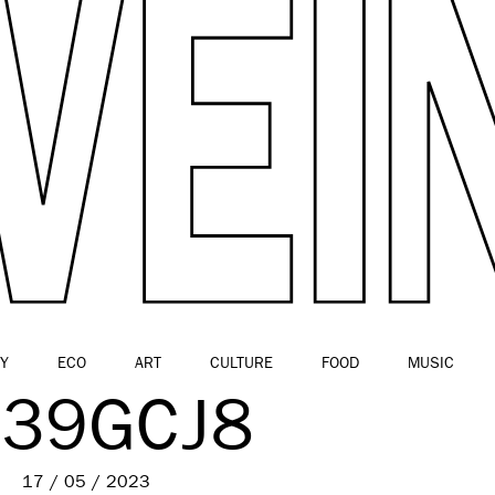
Y
ECO
ART
CULTURE
FOOD
MUSIC
O39GCJ8
17 / 05 / 2023