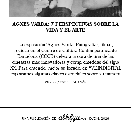
AGNÈS VARDA: 7 PERSPECTIVAS SOBRE LA
VIDA Y EL ARTE
La exposición ‘Agnès Varda: Fotografiar, filmar,
reciclar’en el Centro de Cultura Contemporánea de
Barcelona (CCCB) celebra la obra de una de las
cineastas más innovadoras y comprometidas del siglo
XX. Para entender mejor su legado, en #VEINDIGITAL
exploramos algunas claves esenciales sobre su manera
de entender la vida, el cine y el arte contemporáneo.
28 / 06 / 2024 —
VER MÁS
UNA PUBLICACIÓN DE
©VEIN, 2026
Google+