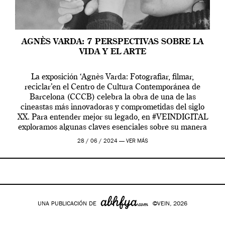
AGNÈS VARDA: 7 PERSPECTIVAS SOBRE LA
VIDA Y EL ARTE
La exposición ‘Agnès Varda: Fotografiar, filmar,
reciclar’en el Centro de Cultura Contemporánea de
Barcelona (CCCB) celebra la obra de una de las
cineastas más innovadoras y comprometidas del siglo
XX. Para entender mejor su legado, en #VEINDIGITAL
exploramos algunas claves esenciales sobre su manera
de entender la vida, el cine y el arte contemporáneo.
28 / 06 / 2024 —
VER MÁS
UNA PUBLICACIÓN DE
©VEIN, 2026
Google+