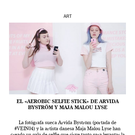
ART
EL «AEROBIC SELFIE STICK» DE ARVIDA
BYSTRÖM Y MAJA MALOU LYSE
La fotógrafa sueca Arvida Byström (portada de
#VEIN04) y la artista danesa Maja Malou Lyse han
creado un palo de selfie que sirve tanto para levantar la