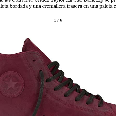
ta, las Converse Chuck Taylor All Star Back Zip se pr
lleta bordada y una cremallera trasera en una paleta c
1
/
6