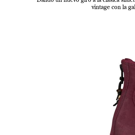
Dando un nuevo giro a la clásica silue
vintage con la ga