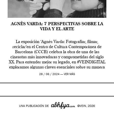
AGNÈS VARDA: 7 PERSPECTIVAS SOBRE LA
VIDA Y EL ARTE
La exposición ‘Agnès Varda: Fotografiar, filmar,
reciclar’en el Centro de Cultura Contemporánea de
Barcelona (CCCB) celebra la obra de una de las
cineastas más innovadoras y comprometidas del siglo
XX. Para entender mejor su legado, en #VEINDIGITAL
exploramos algunas claves esenciales sobre su manera
de entender la vida, el cine y el arte contemporáneo.
28 / 06 / 2024 —
VER MÁS
UNA PUBLICACIÓN DE
©VEIN, 2026