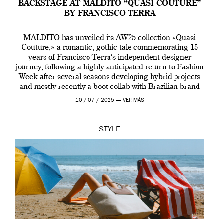
BACKSTAGE AT MALDITO “QUASI COUTURE”
BY FRANCISCO TERRA
MALDITO has unveiled its AW25 collection «Quasi
Couture,» a romantic, gothic tale commemorating 15
years of Francisco Terra‘s independent designer
journey, following a highly anticipated return to Fashion
Week after several seasons developing hybrid projects
and mostly recently a boot collab with Brazilian brand
Melissa. This fashion show is a component of Francisco
10 / 07 / 2025 —
VER MÁS
Terra’s Maldito […]
STYLE