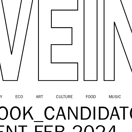
Y
ECO
ART
CULTURE
FOOD
MUSIC
LOOK_CANDIDAT