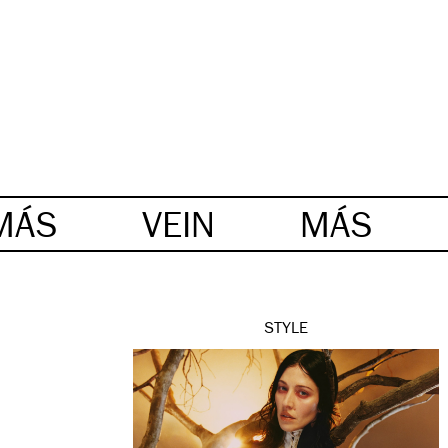
MÁS
VEIN
MÁS
STYLE