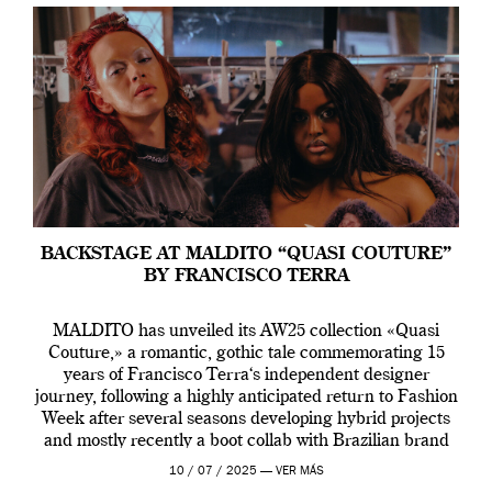
BACKSTAGE AT MALDITO “QUASI COUTURE”
BY FRANCISCO TERRA
MALDITO has unveiled its AW25 collection «Quasi
Couture,» a romantic, gothic tale commemorating 15
years of Francisco Terra‘s independent designer
journey, following a highly anticipated return to Fashion
Week after several seasons developing hybrid projects
and mostly recently a boot collab with Brazilian brand
Melissa. This fashion show is a component of Francisco
10 / 07 / 2025 —
VER MÁS
Terra’s Maldito […]