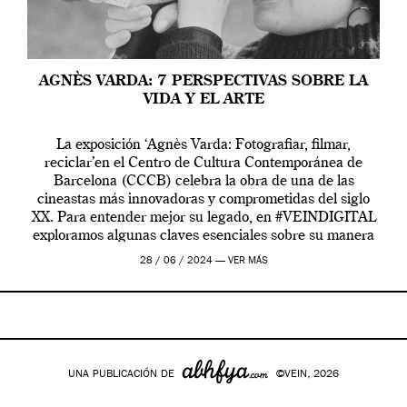
AGNÈS VARDA: 7 PERSPECTIVAS SOBRE LA
VIDA Y EL ARTE
La exposición ‘Agnès Varda: Fotografiar, filmar,
reciclar’en el Centro de Cultura Contemporánea de
Barcelona (CCCB) celebra la obra de una de las
cineastas más innovadoras y comprometidas del siglo
XX. Para entender mejor su legado, en #VEINDIGITAL
exploramos algunas claves esenciales sobre su manera
de entender la vida, el cine y el arte contemporáneo.
28 / 06 / 2024 —
VER MÁS
UNA PUBLICACIÓN DE
©VEIN, 2026
Google+