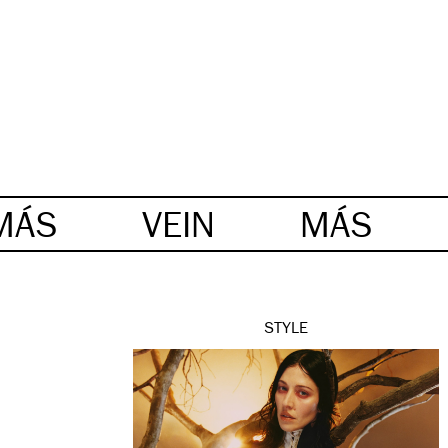
MÁS
VEIN
MÁS
STYLE