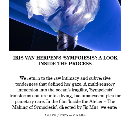
IRIS VAN HERPEN’S ‘SYMPOIESIS’: A LOOK
INSIDE THE PROCESS
We return to the raw intimacy and subversive
tenderness that defined her gaze. A multi-sensory
immersion into the ocean’s fragility, ‘Sympoiesis’
transforms couture into a living, bioluminescent plea for
planetary care. In the film ‘Inside the Atelier – The
Making of Sympoiesis’, directed by Jip Mus, we enter
the sacred space where Iris van Herpen’s […]
19 / 08 / 2025 —
VER MÁS