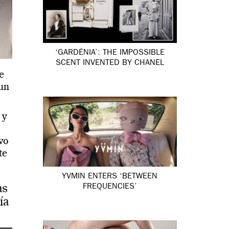
‘GARDÉNIA’: THE IMPOSSIBLE
SCENT INVENTED BY CHANEL
e
 un
 y
ivo
te
YVMIN ENTERS ‘BETWEEN
as
FREQUENCIES’
ía