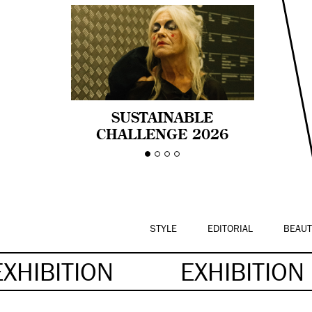
SUSTAINABLE
CHALLENGE 2026
CELEBRA LA
DIVERSIDAD DE EDAD
EN LA MODA CON AGE
PRIDE!
STYLE
EDITORIAL
BEAUT
EXHIBITION
EXHIBITION