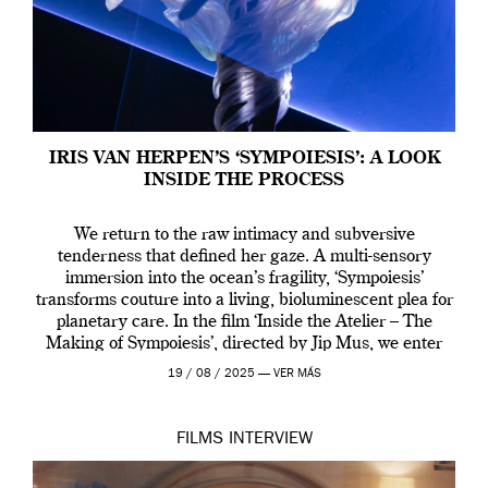
IRIS VAN HERPEN’S ‘SYMPOIESIS’: A LOOK
INSIDE THE PROCESS
We return to the raw intimacy and subversive
tenderness that defined her gaze. A multi-sensory
immersion into the ocean’s fragility, ‘Sympoiesis’
transforms couture into a living, bioluminescent plea for
planetary care. In the film ‘Inside the Atelier – The
Making of Sympoiesis’, directed by Jip Mus, we enter
the sacred space where Iris van Herpen’s […]
19 / 08 / 2025 —
VER MÁS
FILMS
INTERVIEW